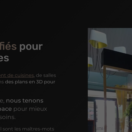
fiés
pour
es
t de cuisines
, de salles
ns
des plans en 3D pour
e,
nous tenons
space
pour mieux
soins.
vail sont les maîtres-mots