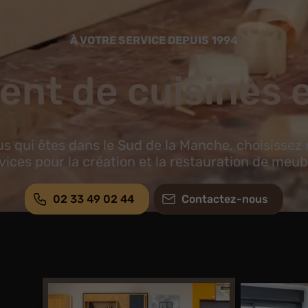
À VOTRE SERVICE DEPUIS 1994
t de cuisines e
s qui êtes dans le Sud de la Manche, choisissez
vices pour la création et la restauration de meub
02 33 49 02 44
Contactez-nous
e