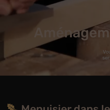
Aménagemen
Vou
ser
Menuisier dans l