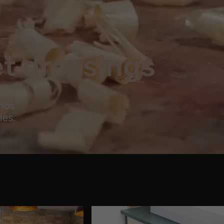
t dressings
 nos
les.