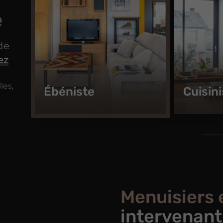
e
de
ez
les,
Ébéniste
Cuisin
Menuisiers
intervenant