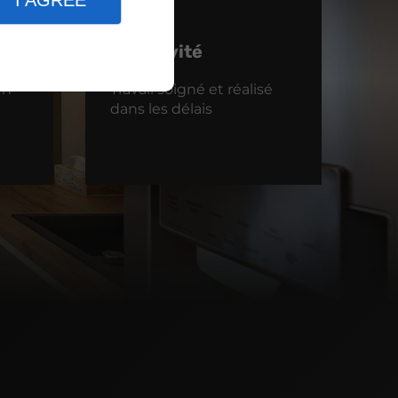
I AGREE
Réactivité
en
Travail soigné et réalisé
dans les délais