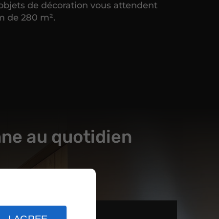
objets de décoration vous attendent
m de 280 m².
nne au quotidien