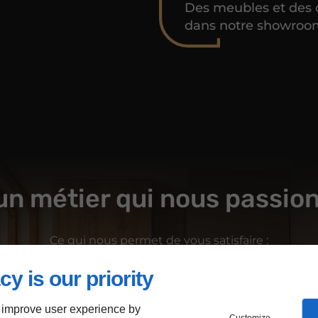
Des meubles et des 
dans notre showroo
un métier qui nous passio
Ce qui nous permet de vous satisfaire :
cy is our priority
 improve user experience by