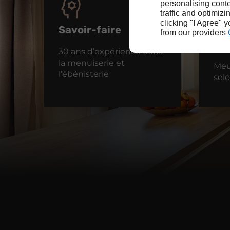
personalising conte
traffic and optimizi
clicking "I Agree" 
Savoir-faire
Réa
from our providers
me
30 ans d’expérience dans
la menuiserie et
Meu
l’ébénisterie
sel